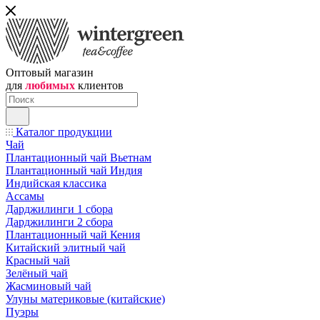
Оптовый магазин
для
любимых
клиентов
Каталог продукции
Чай
Плантационный чай Вьетнам
Плантационный чай Индия
Индийская классика
Ассамы
Дарджилинги 1 сбора
Дарджилинги 2 сбора
Плантационный чай Кения
Китайский элитный чай
Красный чай
Зелёный чай
Жасминовый чай
Улуны материковые (китайские)
Пуэры