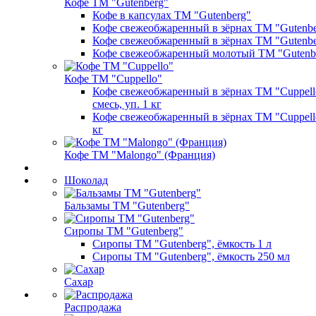
Кофе ТМ "Gutenberg"
Кофе в капсулах ТМ "Gutenberg"
Кофе свежеобжаренный в зёрнах ТМ "Gutenber
Кофе свежеобжаренный в зёрнах ТМ "Gutenber
Кофе свежеобжаренный молотый ТМ "Gutenb
Кофе ТМ "Cuppello"
Кофе свежеобжаренный в зёрнах ТМ "Cuppello
смесь, уп. 1 кг
Кофе свежеобжаренный в зёрнах ТМ "Cuppello
кг
Кофе ТМ "Malongo" (Франция)
Шоколад
Бальзамы ТМ "Gutenberg"
Сиропы ТМ "Gutenberg"
Сиропы ТМ "Gutenberg", ёмкость 1 л
Сиропы ТМ "Gutenberg", ёмкость 250 мл
Сахар
Распродажа