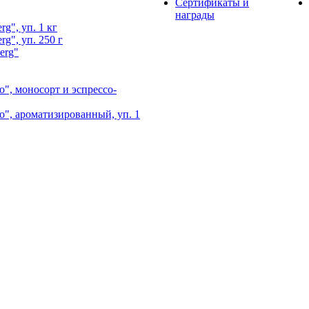
Сертификаты и
награды
g", уп. 1 кг
g", уп. 250 г
erg"
", моносорт и эспрессо-
", ароматизированный, уп. 1