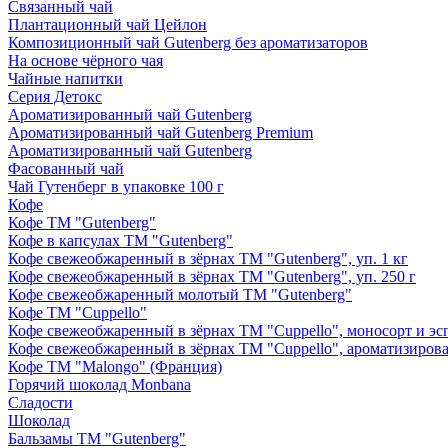
Связанный чай
Плантационный чай Цейлон
Композиционный чай Gutenberg без ароматизаторов
На основе чёрного чая
Чайные напитки
Серия Детокс
Ароматизированный чай Gutenberg
Ароматизированный чай Gutenberg Premium
Ароматизированный чай Gutenberg
Фасованный чай
Чай Гутенберг в упаковке 100 г
Кофе
Кофе ТМ "Gutenberg"
Кофе в капсулах ТМ "Gutenberg"
Кофе свежеобжаренный в зёрнах ТМ "Gutenberg", уп. 1 кг
Кофе свежеобжаренный в зёрнах ТМ "Gutenberg", уп. 250 г
Кофе свежеобжаренный молотый ТМ "Gutenberg"
Кофе ТМ "Cuppello"
Кофе свежеобжаренный в зёрнах ТМ "Cuppello", моносорт и эспр
Кофе свежеобжаренный в зёрнах ТМ "Cuppello", ароматизирова
Кофе ТМ "Malongo" (Франция)
Горячий шоколад Monbana
Сладости
Шоколад
Бальзамы ТМ "Gutenberg"