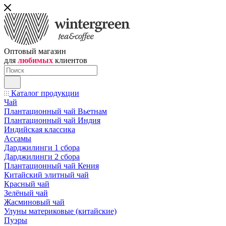
Оптовый магазин
для
любимых
клиентов
Каталог продукции
Чай
Плантационный чай Вьетнам
Плантационный чай Индия
Индийская классика
Ассамы
Дарджилинги 1 сбора
Дарджилинги 2 сбора
Плантационный чай Кения
Китайский элитный чай
Красный чай
Зелёный чай
Жасминовый чай
Улуны материковые (китайские)
Пуэры