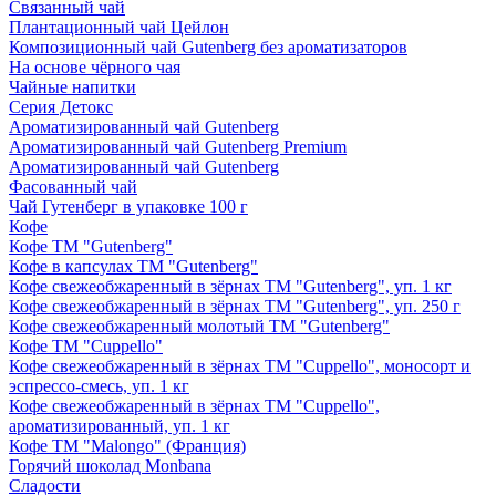
Связанный чай
Плантационный чай Цейлон
Композиционный чай Gutenberg без ароматизаторов
На основе чёрного чая
Чайные напитки
Серия Детокс
Ароматизированный чай Gutenberg
Ароматизированный чай Gutenberg Premium
Ароматизированный чай Gutenberg
Фасованный чай
Чай Гутенберг в упаковке 100 г
Кофе
Кофе ТМ "Gutenberg"
Кофе в капсулах ТМ "Gutenberg"
Кофе свежеобжаренный в зёрнах ТМ "Gutenberg", уп. 1 кг
Кофе свежеобжаренный в зёрнах ТМ "Gutenberg", уп. 250 г
Кофе свежеобжаренный молотый ТМ "Gutenberg"
Кофе ТМ "Cuppello"
Кофе свежеобжаренный в зёрнах ТМ "Cuppello", моносорт и
эспрессо-смесь, уп. 1 кг
Кофе свежеобжаренный в зёрнах ТМ "Cuppello",
ароматизированный, уп. 1 кг
Кофе ТМ "Malongo" (Франция)
Горячий шоколад Monbana
Сладости