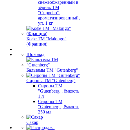
свежеобжаренный в
зёрнах ТМ
"Cuppello",
ароматизированный,
уп. 1 кг
Кофе ТМ "Malongo"
(Франция)
Шоколад
Бальзамы ТМ "Gutenberg"
Сиропы ТМ "Gutenberg"
Сиропы ТМ
"Gutenberg", ёмкость
1 л
Сиропы ТМ
"Gutenberg", ёмкость
250 мл
Сахар