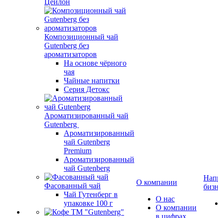
Цейлон
Композиционный чай
Gutenberg без
ароматизаторов
На основе чёрного
чая
Чайные напитки
Серия Детокс
Ароматизированный чай
Gutenberg
Ароматизированный
чай Gutenberg
Premium
Ароматизированный
чай Gutenberg
Нап
О компании
Фасованный чай
биз
Чай Гутенберг в
О нас
упаковке 100 г
О компании
в цифрах