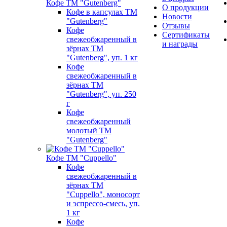
Кофе ТМ "Gutenberg"
О продукции
Кофе в капсулах ТМ
Новости
"Gutenberg"
Отзывы
Кофе
Сертификаты
свежеобжаренный в
и награды
зёрнах ТМ
"Gutenberg", уп. 1 кг
Кофе
свежеобжаренный в
зёрнах ТМ
"Gutenberg", уп. 250
г
Кофе
свежеобжаренный
молотый ТМ
"Gutenberg"
Кофе ТМ "Cuppello"
Кофе
свежеобжаренный в
зёрнах ТМ
"Cuppello", моносорт
и эспрессо-смесь, уп.
1 кг
Кофе