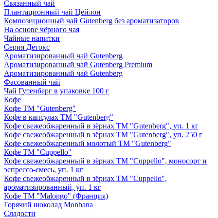
Связанный чай
Плантационный чай Цейлон
Композиционный чай Gutenberg без ароматизаторов
На основе чёрного чая
Чайные напитки
Серия Детокс
Ароматизированный чай Gutenberg
Ароматизированный чай Gutenberg Premium
Ароматизированный чай Gutenberg
Фасованный чай
Чай Гутенберг в упаковке 100 г
Кофе
Кофе ТМ "Gutenberg"
Кофе в капсулах ТМ "Gutenberg"
Кофе свежеобжаренный в зёрнах ТМ "Gutenberg", уп. 1 кг
Кофе свежеобжаренный в зёрнах ТМ "Gutenberg", уп. 250 г
Кофе свежеобжаренный молотый ТМ "Gutenberg"
Кофе ТМ "Cuppello"
Кофе свежеобжаренный в зёрнах ТМ "Cuppello", моносорт и
эспрессо-смесь, уп. 1 кг
Кофе свежеобжаренный в зёрнах ТМ "Cuppello",
ароматизированный, уп. 1 кг
Кофе ТМ "Malongo" (Франция)
Горячий шоколад Monbana
Сладости