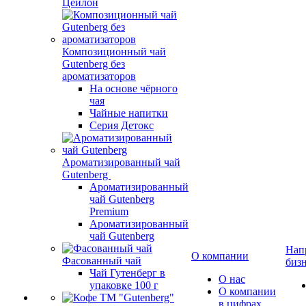
Цейлон
Композиционный чай
Gutenberg без
ароматизаторов
На основе чёрного
чая
Чайные напитки
Серия Детокс
Ароматизированный чай
Gutenberg
Ароматизированный
чай Gutenberg
Premium
Ароматизированный
чай Gutenberg
Нап
О компании
Фасованный чай
биз
Чай Гутенберг в
О нас
упаковке 100 г
О компании
в цифрах