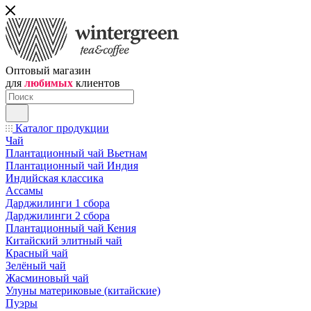
Оптовый магазин
для
любимых
клиентов
Каталог продукции
Чай
Плантационный чай Вьетнам
Плантационный чай Индия
Индийская классика
Ассамы
Дарджилинги 1 сбора
Дарджилинги 2 сбора
Плантационный чай Кения
Китайский элитный чай
Красный чай
Зелёный чай
Жасминовый чай
Улуны материковые (китайские)
Пуэры