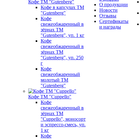
Кофе ТМ "Gutenberg"
О продукции
Кофе в капсулах ТМ
Новости
"Gutenberg"
Отзывы
Кофе
Сертификаты
свежеобжаренный в
и награды
зёрнах ТМ
"Gutenberg", уп. 1 кг
Кофе
свежеобжаренный в
зёрнах ТМ
"Gutenberg", уп. 250
г
Кофе
свежеобжаренный
молотый ТМ
"Gutenberg"
Кофе ТМ "Cuppello"
Кофе
свежеобжаренный в
зёрнах ТМ
"Cuppello", моносорт
и эспрессо-смесь, уп.
1 кг
Кофе