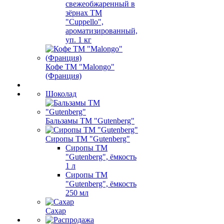
свежеобжаренный в
зёрнах ТМ
"Cuppello",
ароматизированный,
уп. 1 кг
Кофе ТМ "Malongo"
(Франция)
Шоколад
Бальзамы ТМ "Gutenberg"
Сиропы ТМ "Gutenberg"
Сиропы ТМ
"Gutenberg", ёмкость
1 л
Сиропы ТМ
"Gutenberg", ёмкость
250 мл
Сахар