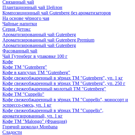
Связанный чай
Плантационный чай Цейлон
Композиционный чай Gutenberg без ароматизаторов
На основе чёрного чая
Чайные напитки
Серия Детокс
Ароматизированный чай Gutenberg
Ароматизированный чай Gutenberg Premium
Ароматизированный чай Gutenberg
Фасованный чай
Чай Гутенберг в упаковке 100 г
Кофе
Кофе ТМ "Gutenberg"
Кофе в капсулах ТМ "Gutenberg"
Кофе свежеобжаренный в зёрнах ТМ "Gutenberg", уп. 1 кг
Кофе свежеобжаренный в зёрнах ТМ "Gutenberg", уп. 250 г
Кофе свежеобжаренный молотый ТМ "Gutenberg"
Кофе ТМ "Cuppello"
Кофе свежеобжаренный в зёрнах ТМ "Cuppello", моносорт и
эспрессо-смесь, уп. 1 кг
Кофе свежеобжаренный в зёрнах ТМ "Cuppello",
ароматизированный, уп. 1 кг
Кофе ТМ "Malongo" (Франция)
Горячий шоколад Monbana
Сладости