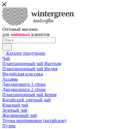
Оптовый магазин
для
любимых
клиентов
Каталог продукции
Чай
Плантационный чай Вьетнам
Плантационный чай Индия
Индийская классика
Ассамы
Дарджилинги 1 сбора
Дарджилинги 2 сбора
Плантационный чай Кения
Китайский элитный чай
Красный чай
Зелёный чай
Жасминовый чай
Улуны материковые (китайские)
Пуэры