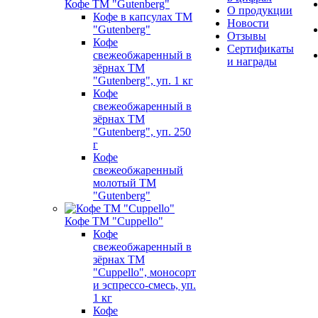
Кофе ТМ "Gutenberg"
О продукции
Кофе в капсулах ТМ
Новости
"Gutenberg"
Отзывы
Кофе
Сертификаты
свежеобжаренный в
и награды
зёрнах ТМ
"Gutenberg", уп. 1 кг
Кофе
свежеобжаренный в
зёрнах ТМ
"Gutenberg", уп. 250
г
Кофе
свежеобжаренный
молотый ТМ
"Gutenberg"
Кофе ТМ "Cuppello"
Кофе
свежеобжаренный в
зёрнах ТМ
"Cuppello", моносорт
и эспрессо-смесь, уп.
1 кг
Кофе