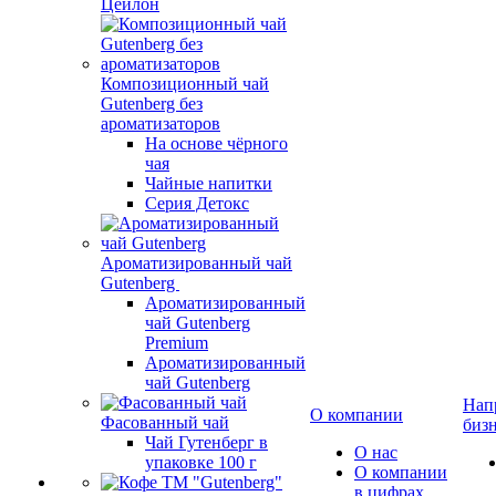
Цейлон
Композиционный чай
Gutenberg без
ароматизаторов
На основе чёрного
чая
Чайные напитки
Серия Детокс
Ароматизированный чай
Gutenberg
Ароматизированный
чай Gutenberg
Premium
Ароматизированный
чай Gutenberg
Нап
О компании
Фасованный чай
биз
Чай Гутенберг в
О нас
упаковке 100 г
О компании
в цифрах