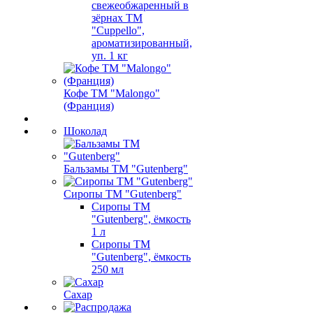
свежеобжаренный в
зёрнах ТМ
"Cuppello",
ароматизированный,
уп. 1 кг
Кофе ТМ "Malongo"
(Франция)
Шоколад
Бальзамы ТМ "Gutenberg"
Сиропы ТМ "Gutenberg"
Сиропы ТМ
"Gutenberg", ёмкость
1 л
Сиропы ТМ
"Gutenberg", ёмкость
250 мл
Сахар