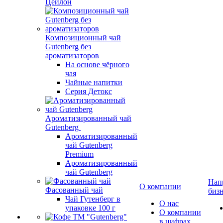
Цейлон
Композиционный чай
Gutenberg без
ароматизаторов
На основе чёрного
чая
Чайные напитки
Серия Детокс
Ароматизированный чай
Gutenberg
Ароматизированный
чай Gutenberg
Premium
Ароматизированный
чай Gutenberg
Нап
О компании
Фасованный чай
биз
Чай Гутенберг в
О нас
упаковке 100 г
О компании
в цифрах