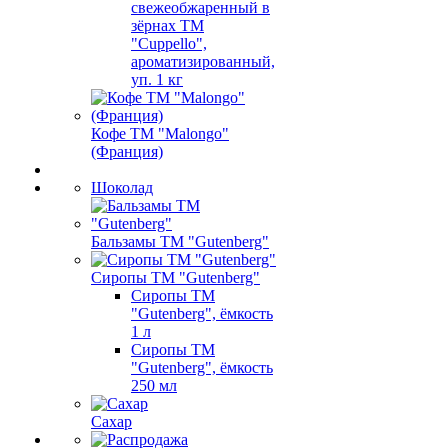
свежеобжаренный в
зёрнах ТМ
"Cuppello",
ароматизированный,
уп. 1 кг
Кофе ТМ "Malongo"
(Франция)
Шоколад
Бальзамы ТМ "Gutenberg"
Сиропы ТМ "Gutenberg"
Сиропы ТМ
"Gutenberg", ёмкость
1 л
Сиропы ТМ
"Gutenberg", ёмкость
250 мл
Сахар