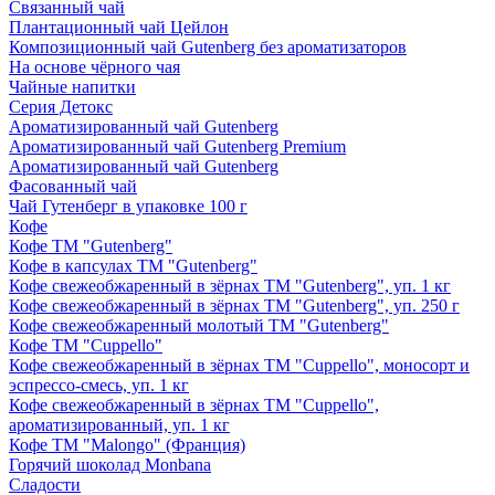
Связанный чай
Плантационный чай Цейлон
Композиционный чай Gutenberg без ароматизаторов
На основе чёрного чая
Чайные напитки
Серия Детокс
Ароматизированный чай Gutenberg
Ароматизированный чай Gutenberg Premium
Ароматизированный чай Gutenberg
Фасованный чай
Чай Гутенберг в упаковке 100 г
Кофе
Кофе ТМ "Gutenberg"
Кофе в капсулах ТМ "Gutenberg"
Кофе свежеобжаренный в зёрнах ТМ "Gutenberg", уп. 1 кг
Кофе свежеобжаренный в зёрнах ТМ "Gutenberg", уп. 250 г
Кофе свежеобжаренный молотый ТМ "Gutenberg"
Кофе ТМ "Cuppello"
Кофе свежеобжаренный в зёрнах ТМ "Cuppello", моносорт и
эспрессо-смесь, уп. 1 кг
Кофе свежеобжаренный в зёрнах ТМ "Cuppello",
ароматизированный, уп. 1 кг
Кофе ТМ "Malongo" (Франция)
Горячий шоколад Monbana
Сладости