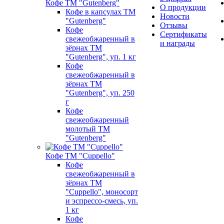
Кофе ТМ "Gutenberg"
О продукции
Кофе в капсулах ТМ
Новости
"Gutenberg"
Отзывы
Кофе
Сертификаты
свежеобжаренный в
и награды
зёрнах ТМ
"Gutenberg", уп. 1 кг
Кофе
свежеобжаренный в
зёрнах ТМ
"Gutenberg", уп. 250
г
Кофе
свежеобжаренный
молотый ТМ
"Gutenberg"
Кофе ТМ "Cuppello"
Кофе
свежеобжаренный в
зёрнах ТМ
"Cuppello", моносорт
и эспрессо-смесь, уп.
1 кг
Кофе