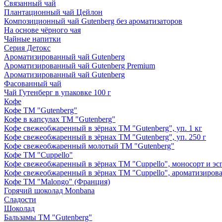
Связанный чай
Плантационный чай Цейлон
Композиционный чай Gutenberg без ароматизаторов
На основе чёрного чая
Чайные напитки
Серия Детокс
Ароматизированный чай Gutenberg
Ароматизированный чай Gutenberg Premium
Ароматизированный чай Gutenberg
Фасованный чай
Чай Гутенберг в упаковке 100 г
Кофе
Кофе ТМ "Gutenberg"
Кофе в капсулах ТМ "Gutenberg"
Кофе свежеобжаренный в зёрнах ТМ "Gutenberg", уп. 1 кг
Кофе свежеобжаренный в зёрнах ТМ "Gutenberg", уп. 250 г
Кофе свежеобжаренный молотый ТМ "Gutenberg"
Кофе ТМ "Cuppello"
Кофе свежеобжаренный в зёрнах ТМ "Cuppello", моносорт и эспр
Кофе свежеобжаренный в зёрнах ТМ "Cuppello", ароматизирова
Кофе ТМ "Malongo" (Франция)
Горячий шоколад Monbana
Сладости
Шоколад
Бальзамы ТМ "Gutenberg"