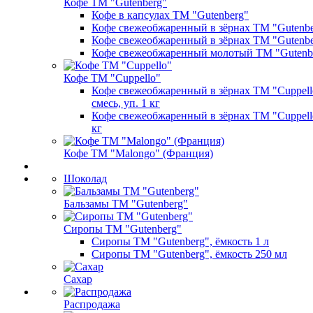
Кофе ТМ "Gutenberg"
Кофе в капсулах ТМ "Gutenberg"
Кофе свежеобжаренный в зёрнах ТМ "Gutenber
Кофе свежеобжаренный в зёрнах ТМ "Gutenber
Кофе свежеобжаренный молотый ТМ "Gutenb
Кофе ТМ "Cuppello"
Кофе свежеобжаренный в зёрнах ТМ "Cuppello
смесь, уп. 1 кг
Кофе свежеобжаренный в зёрнах ТМ "Cuppello
кг
Кофе ТМ "Malongo" (Франция)
Шоколад
Бальзамы ТМ "Gutenberg"
Сиропы ТМ "Gutenberg"
Сиропы ТМ "Gutenberg", ёмкость 1 л
Сиропы ТМ "Gutenberg", ёмкость 250 мл
Сахар
Распродажа