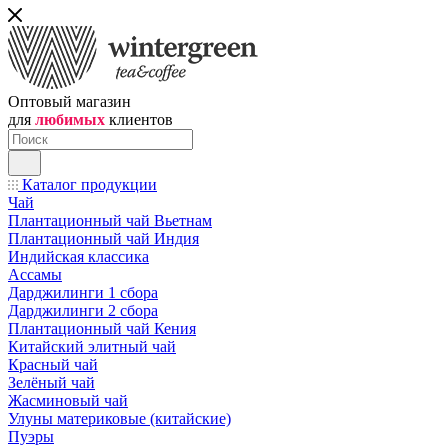
Оптовый магазин
для
любимых
клиентов
Каталог продукции
Чай
Плантационный чай Вьетнам
Плантационный чай Индия
Индийская классика
Ассамы
Дарджилинги 1 сбора
Дарджилинги 2 сбора
Плантационный чай Кения
Китайский элитный чай
Красный чай
Зелёный чай
Жасминовый чай
Улуны материковые (китайские)
Пуэры