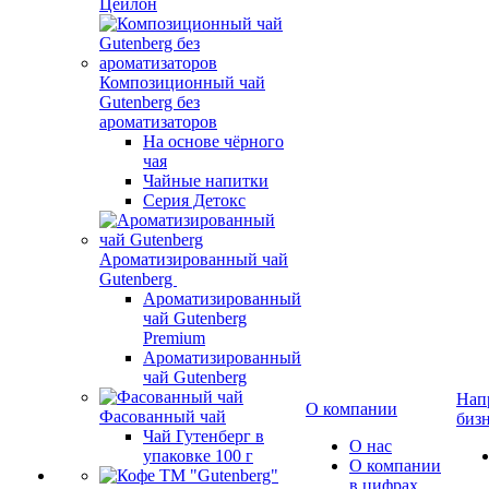
Цейлон
Композиционный чай
Gutenberg без
ароматизаторов
На основе чёрного
чая
Чайные напитки
Серия Детокс
Ароматизированный чай
Gutenberg
Ароматизированный
чай Gutenberg
Premium
Ароматизированный
чай Gutenberg
Нап
О компании
Фасованный чай
биз
Чай Гутенберг в
О нас
упаковке 100 г
О компании
в цифрах