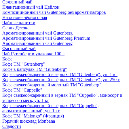
Связанный чай
Плантационный чай Цейлон
Композиционный чай Gutenberg без ароматизаторов
На основе чёрного чая
Чайные напитки
Серия Детокс
Ароматизированный чай Gutenberg
Ароматизированный чай Gutenberg Premium
Ароматизированный чай Gutenberg
Фасованный чай
Чай Гутенберг в упаковке 100 г
Кофе
Кофе ТМ "Gutenberg"
Кофе в капсулах ТМ "Gutenberg"
Кофе свежеобжаренный в зёрнах ТМ "Gutenberg", уп. 1 кг
Кофе свежеобжаренный в зёрнах ТМ "Gutenberg", уп. 250 г
Кофе свежеобжаренный молотый ТМ "Gutenberg"
Кофе ТМ "Cuppello"
Кофе свежеобжаренный в зёрнах ТМ "Cuppello", моносорт и
эспрессо-смесь, уп. 1 кг
Кофе свежеобжаренный в зёрнах ТМ "Cuppello",
ароматизированный, уп. 1 кг
Кофе ТМ "Malongo" (Франция)
Горячий шоколад Monbana
Сладости