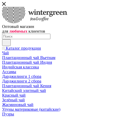
Оптовый магазин
для
любимых
клиентов
Каталог продукции
Чай
Плантационный чай Вьетнам
Плантационный чай Индия
Индийская классика
Ассамы
Дарджилинги 1 сбора
Дарджилинги 2 сбора
Плантационный чай Кения
Китайский элитный чай
Красный чай
Зелёный чай
Жасминовый чай
Улуны материковые (китайские)
Пуэры