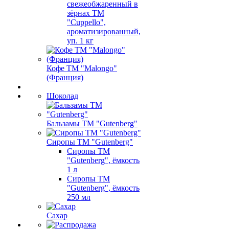
свежеобжаренный в
зёрнах ТМ
"Cuppello",
ароматизированный,
уп. 1 кг
Кофе ТМ "Malongo"
(Франция)
Шоколад
Бальзамы ТМ "Gutenberg"
Сиропы ТМ "Gutenberg"
Сиропы ТМ
"Gutenberg", ёмкость
1 л
Сиропы ТМ
"Gutenberg", ёмкость
250 мл
Сахар