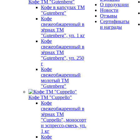
Кофе ТМ "Gutenberg"
О продукции
Кофе в капсулах ТМ
Новости
"Gutenberg"
Отзывы
Кофе
Сертификаты
свежеобжаренный в
и награды
зёрнах ТМ
"Gutenberg", уп. 1 кг
Кофе
свежеобжаренный в
зёрнах ТМ
"Gutenberg", уп. 250
г
Кофе
свежеобжаренный
молотый ТМ
"Gutenberg"
Кофе ТМ "Cuppello"
Кофе
свежеобжаренный в
зёрнах ТМ
"Cuppello", моносорт
и эспрессо-смесь, уп.
1 кг
Кофе