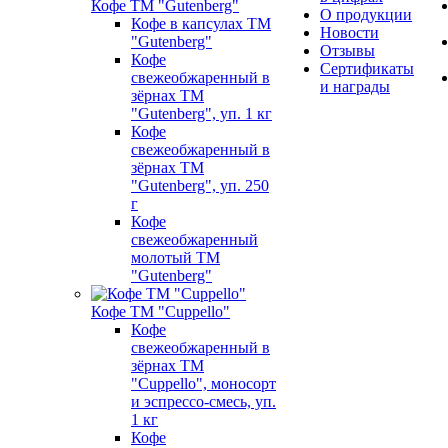
Кофе ТМ "Gutenberg"
О продукции
Кофе в капсулах ТМ
Новости
"Gutenberg"
Отзывы
Кофе
Сертификаты
свежеобжаренный в
и награды
зёрнах ТМ
"Gutenberg", уп. 1 кг
Кофе
свежеобжаренный в
зёрнах ТМ
"Gutenberg", уп. 250
г
Кофе
свежеобжаренный
молотый ТМ
"Gutenberg"
Кофе ТМ "Cuppello"
Кофе
свежеобжаренный в
зёрнах ТМ
"Cuppello", моносорт
и эспрессо-смесь, уп.
1 кг
Кофе