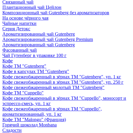
Связанный чай
Плантационный чай Цейлон
Композиционный чай Gutenberg без ароматизаторов
На основе чёрного чая
Чайные напитки
Серия Детокс
Ароматизированный чай Gutenberg
Ароматизированный чай Gutenberg Premium
Ароматизированный чай Gutenberg
Фасованный чай
Чай Гутенберг в упаковке 100 г
Кофе
Кофе ТМ "Gutenberg"
Кофе в капсулах ТМ "Gutenberg"
Кофе свежеобжаренный в зёрнах ТМ "Gutenberg", уп. 1 кг
Кофе свежеобжаренный в зёрнах ТМ "Gutenberg", уп. 250 г
Кофе свежеобжаренный молотый ТМ "Gutenberg"
Кофе ТМ "Cuppello"
Кофе свежеобжаренный в зёрнах ТМ "Cuppello", моносорт и
эспрессо-смесь, уп. 1 кг
Кофе свежеобжаренный в зёрнах ТМ "Cuppello",
ароматизированный, уп. 1 кг
Кофе ТМ "Malongo" (Франция)
Горячий шоколад Monbana
Сладости