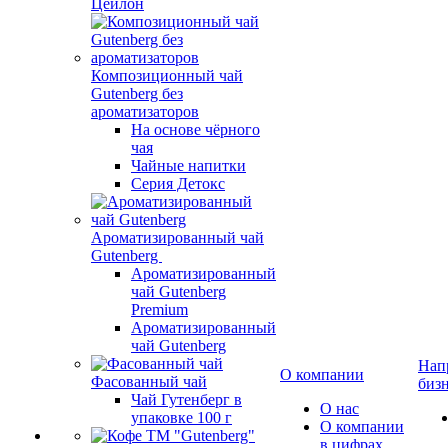
Цейлон
Композиционный чай
Gutenberg без
ароматизаторов
На основе чёрного
чая
Чайные напитки
Серия Детокс
Ароматизированный чай
Gutenberg
Ароматизированный
чай Gutenberg
Premium
Ароматизированный
чай Gutenberg
Нап
О компании
Фасованный чай
биз
Чай Гутенберг в
О нас
упаковке 100 г
О компании
в цифрах