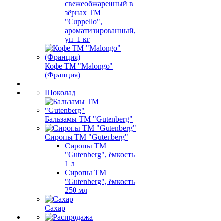
свежеобжаренный в
зёрнах ТМ
"Cuppello",
ароматизированный,
уп. 1 кг
Кофе ТМ "Malongo"
(Франция)
Шоколад
Бальзамы ТМ "Gutenberg"
Сиропы ТМ "Gutenberg"
Сиропы ТМ
"Gutenberg", ёмкость
1 л
Сиропы ТМ
"Gutenberg", ёмкость
250 мл
Сахар