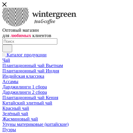
Оптовый магазин
для
любимых
клиентов
Каталог продукции
Чай
Плантационный чай Вьетнам
Плантационный чай Индия
Индийская классика
Ассамы
Дарджилинги 1 сбора
Дарджилинги 2 сбора
Плантационный чай Кения
Китайский элитный чай
Красный чай
Зелёный чай
Жасминовый чай
Улуны материковые (китайские)
Пуэры