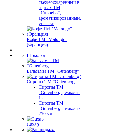
свежеобжаренный в
зёрнах ТМ
"Cuppello",
ароматизированный,
уп. 1 кг
Кофе ТМ "Malongo"
(Франция)
Шоколад
Бальзамы ТМ "Gutenberg"
Сиропы ТМ "Gutenberg"
Сиропы ТМ
"Gutenberg", ёмкость
1 л
Сиропы ТМ
"Gutenberg", ёмкость
250 мл
Сахар