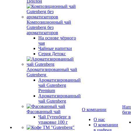
Цейлон
Композиционный чай
Gutenberg без
ароматизаторов
На основе чёрного
чая
Чайные напитки
Серия Детокс
Ароматизированный чай
Gutenberg
Ароматизированный
чай Gutenberg
Premium
Ароматизированный
чай Gutenberg
Нап
О компании
Фасованный чай
биз
Чай Гутенберг в
О нас
упаковке 100 г
О компании
в цифрах