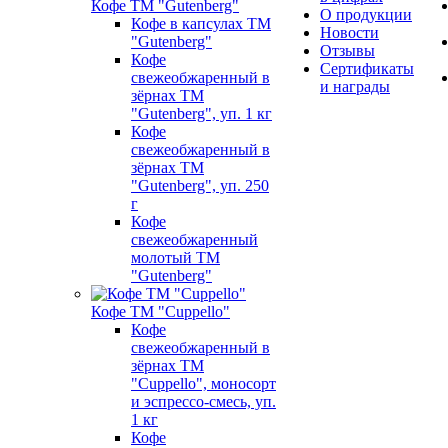
Кофе ТМ "Gutenberg"
О продукции
Кофе в капсулах ТМ
Новости
"Gutenberg"
Отзывы
Кофе
Сертификаты
свежеобжаренный в
и награды
зёрнах ТМ
"Gutenberg", уп. 1 кг
Кофе
свежеобжаренный в
зёрнах ТМ
"Gutenberg", уп. 250
г
Кофе
свежеобжаренный
молотый ТМ
"Gutenberg"
Кофе ТМ "Cuppello"
Кофе
свежеобжаренный в
зёрнах ТМ
"Cuppello", моносорт
и эспрессо-смесь, уп.
1 кг
Кофе