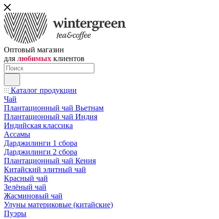
Оптовый магазин
для
любимых
клиентов
Каталог продукции
Чай
Плантационный чай Вьетнам
Плантационный чай Индия
Индийская классика
Ассамы
Дарджилинги 1 сбора
Дарджилинги 2 сбора
Плантационный чай Кения
Китайский элитный чай
Красный чай
Зелёный чай
Жасминовый чай
Улуны материковые (китайские)
Пуэры