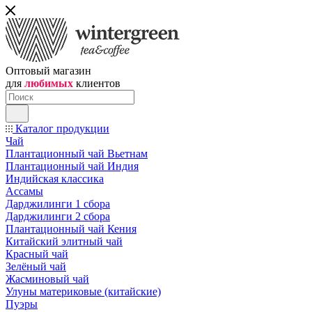
Оптовый магазин
для
любимых
клиентов
Каталог продукции
Чай
Плантационный чай Вьетнам
Плантационный чай Индия
Индийская классика
Ассамы
Дарджилинги 1 сбора
Дарджилинги 2 сбора
Плантационный чай Кения
Китайский элитный чай
Красный чай
Зелёный чай
Жасминовый чай
Улуны материковые (китайские)
Пуэры