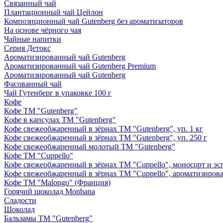
Связанный чай
Плантационный чай Цейлон
Композиционный чай Gutenberg без ароматизаторов
На основе чёрного чая
Чайные напитки
Серия Детокс
Ароматизированный чай Gutenberg
Ароматизированный чай Gutenberg Premium
Ароматизированный чай Gutenberg
Фасованный чай
Чай Гутенберг в упаковке 100 г
Кофе
Кофе ТМ "Gutenberg"
Кофе в капсулах ТМ "Gutenberg"
Кофе свежеобжаренный в зёрнах ТМ "Gutenberg", уп. 1 кг
Кофе свежеобжаренный в зёрнах ТМ "Gutenberg", уп. 250 г
Кофе свежеобжаренный молотый ТМ "Gutenberg"
Кофе ТМ "Cuppello"
Кофе свежеобжаренный в зёрнах ТМ "Cuppello", моносорт и эспр
Кофе свежеобжаренный в зёрнах ТМ "Cuppello", ароматизирова
Кофе ТМ "Malongo" (Франция)
Горячий шоколад Monbana
Сладости
Шоколад
Бальзамы ТМ "Gutenberg"