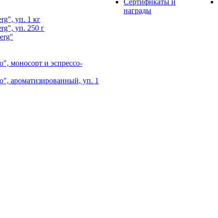
Сертификаты и
награды
g", уп. 1 кг
g", уп. 250 г
erg"
", моносорт и эспрессо-
", ароматизированный, уп. 1