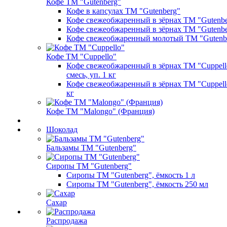
Кофе ТМ "Gutenberg"
Кофе в капсулах ТМ "Gutenberg"
Кофе свежеобжаренный в зёрнах ТМ "Gutenber
Кофе свежеобжаренный в зёрнах ТМ "Gutenber
Кофе свежеобжаренный молотый ТМ "Gutenb
Кофе ТМ "Cuppello"
Кофе свежеобжаренный в зёрнах ТМ "Cuppello
смесь, уп. 1 кг
Кофе свежеобжаренный в зёрнах ТМ "Cuppello
кг
Кофе ТМ "Malongo" (Франция)
Шоколад
Бальзамы ТМ "Gutenberg"
Сиропы ТМ "Gutenberg"
Сиропы ТМ "Gutenberg", ёмкость 1 л
Сиропы ТМ "Gutenberg", ёмкость 250 мл
Сахар
Распродажа