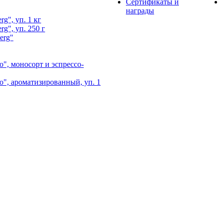
Сертификаты и
награды
g", уп. 1 кг
g", уп. 250 г
erg"
", моносорт и эспрессо-
", ароматизированный, уп. 1