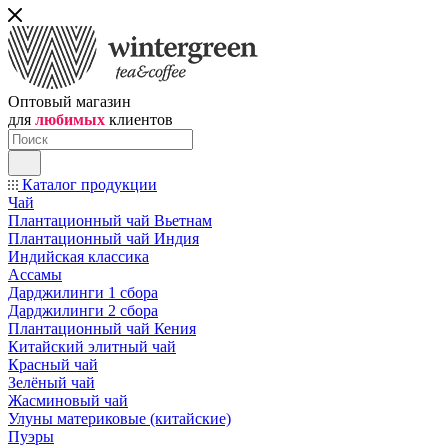
Оптовый магазин
для
любимых
клиентов
Каталог продукции
Чай
Плантационный чай Вьетнам
Плантационный чай Индия
Индийская классика
Ассамы
Дарджилинги 1 сбора
Дарджилинги 2 сбора
Плантационный чай Кения
Китайский элитный чай
Красный чай
Зелёный чай
Жасминовый чай
Улуны материковые (китайские)
Пуэры