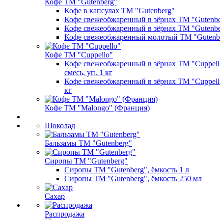
Кофе ТМ "Gutenberg"
Кофе в капсулах ТМ "Gutenberg"
Кофе свежеобжаренный в зёрнах ТМ "Gutenber
Кофе свежеобжаренный в зёрнах ТМ "Gutenber
Кофе свежеобжаренный молотый ТМ "Gutenb
Кофе ТМ "Cuppello"
Кофе свежеобжаренный в зёрнах ТМ "Cuppello
смесь, уп. 1 кг
Кофе свежеобжаренный в зёрнах ТМ "Cuppello
кг
Кофе ТМ "Malongo" (Франция)
Шоколад
Бальзамы ТМ "Gutenberg"
Сиропы ТМ "Gutenberg"
Сиропы ТМ "Gutenberg", ёмкость 1 л
Сиропы ТМ "Gutenberg", ёмкость 250 мл
Сахар
Распродажа