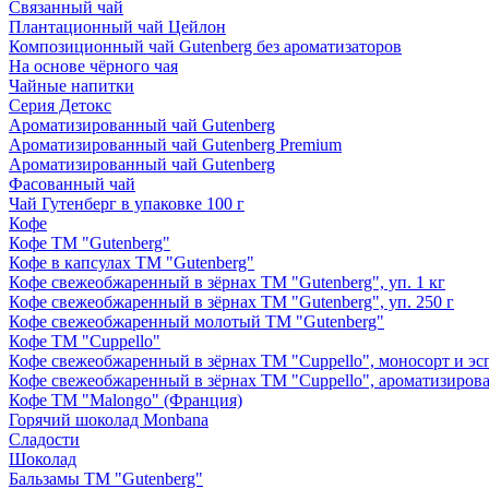
Связанный чай
Плантационный чай Цейлон
Композиционный чай Gutenberg без ароматизаторов
На основе чёрного чая
Чайные напитки
Серия Детокс
Ароматизированный чай Gutenberg
Ароматизированный чай Gutenberg Premium
Ароматизированный чай Gutenberg
Фасованный чай
Чай Гутенберг в упаковке 100 г
Кофе
Кофе ТМ "Gutenberg"
Кофе в капсулах ТМ "Gutenberg"
Кофе свежеобжаренный в зёрнах ТМ "Gutenberg", уп. 1 кг
Кофе свежеобжаренный в зёрнах ТМ "Gutenberg", уп. 250 г
Кофе свежеобжаренный молотый ТМ "Gutenberg"
Кофе ТМ "Cuppello"
Кофе свежеобжаренный в зёрнах ТМ "Cuppello", моносорт и эспр
Кофе свежеобжаренный в зёрнах ТМ "Cuppello", ароматизирова
Кофе ТМ "Malongo" (Франция)
Горячий шоколад Monbana
Сладости
Шоколад
Бальзамы ТМ "Gutenberg"