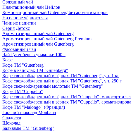
Связанный чай
Плантационный чай Цейлон
Композиционный чай Gutenberg без ароматизаторов
На основе чёрного чая
Чайные напитки
Серия Детокс
Ароматизированный чай Gutenberg
Ароматизированный чай Gutenberg Premium
Ароматизированный чай Gutenberg
Фасованный чай
Чай Гутенберг в упаковке 100 г
Кофе
Кофе ТМ "Gutenberg"
Кофе в капсулах ТМ "Gutenberg"
Кофе свежеобжаренный в зёрнах ТМ "Gutenberg", уп. 1 кг
Кофе свежеобжаренный в зёрнах ТМ "Gutenberg", уп. 250 г
Кофе свежеобжаренный молотый ТМ "Gutenberg"
Кофе ТМ "Cuppello"
Кофе свежеобжаренный в зёрнах ТМ "Cuppello", моносорт и эспр
Кофе свежеобжаренный в зёрнах ТМ "Cuppello", ароматизирова
Кофе ТМ "Malongo" (Франция)
Горячий шоколад Monbana
Сладости
Шоколад
Бальзамы ТМ "Gutenberg"