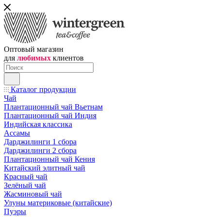
Оптовый магазин
для
любимых
клиентов
Каталог продукции
Чай
Плантационный чай Вьетнам
Плантационный чай Индия
Индийская классика
Ассамы
Дарджилинги 1 сбора
Дарджилинги 2 сбора
Плантационный чай Кения
Китайский элитный чай
Красный чай
Зелёный чай
Жасминовый чай
Улуны материковые (китайские)
Пуэры