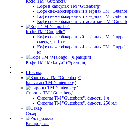
Кофе ТМ "Gutenberg"
Кофе в капсулах ТМ "Gutenberg"
Кофе свежеобжаренный в зёрнах ТМ "Gutenber
Кофе свежеобжаренный в зёрнах ТМ "Gutenber
Кофе свежеобжаренный молотый ТМ "Gutenb
Кофе ТМ "Cuppello"
Кофе свежеобжаренный в зёрнах ТМ "Cuppello
смесь, уп. 1 кг
Кофе свежеобжаренный в зёрнах ТМ "Cuppello
кг
Кофе ТМ "Malongo" (Франция)
Шоколад
Бальзамы ТМ "Gutenberg"
Сиропы ТМ "Gutenberg"
Сиропы ТМ "Gutenberg", ёмкость 1 л
Сиропы ТМ "Gutenberg", ёмкость 250 мл
Сахар
Распродажа