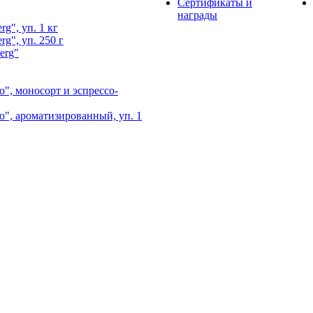
Сертификаты и
награды
g", уп. 1 кг
g", уп. 250 г
erg"
", моносорт и эспрессо-
", ароматизированный, уп. 1