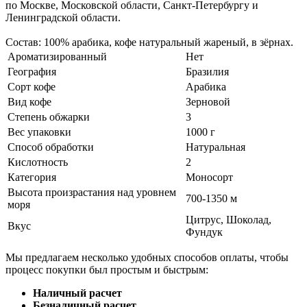
по Москве, Московской области, Санкт-Петербургу и
Ленинградской области.
Состав: 100% арабика, кофе натуральный жареный, в зёрнах.
Ароматизированный
Нет
География
Бразилия
Сорт кофе
Арабика
Вид кофе
Зерновой
Степень обжарки
3
Вес упаковки
1000 г
Способ обработки
Натуральная
Кислотность
2
Категория
Моносорт
Высота произрастания над уровнем
700-1350 м
моря
Цитрус, Шоколад,
Вкус
Фундук
Мы предлагаем несколько удобных способов оплаты, чтобы
процесс покупки был простым и быстрым:
Наличный расчет
Безналичный расчет