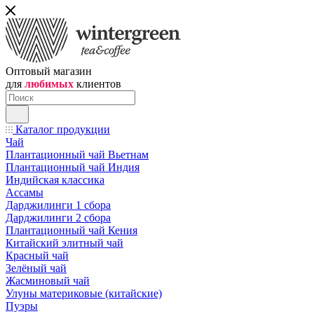
Оптовый магазин
для
любимых
клиентов
Каталог продукции
Чай
Плантационный чай Вьетнам
Плантационный чай Индия
Индийская классика
Ассамы
Дарджилинги 1 сбора
Дарджилинги 2 сбора
Плантационный чай Кения
Китайский элитный чай
Красный чай
Зелёный чай
Жасминовый чай
Улуны материковые (китайские)
Пуэры