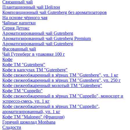
Связанный чай
Плантационный чай Цейлон
Композиционный чай Gutenberg без ароматизаторов
На основе чёрного чая
Чайные напитки
Серия Детокс
Ароматизированный чай Gutenberg
Ароматизированный чай Gutenberg Premium
Ароматизированный чай Gutenberg
Фасованный чай
Чай Гутенберг в упаковке 100 г
Кофе
Кофе ТМ "Gutenberg"
Кофе в капсулах ТМ "Gutenberg"
Кофе свежеобжаренный в зёрнах ТМ "Gutenberg", уп. 1 кг
Кофе свежеобжаренный в зёрнах ТМ "Gutenberg", уп. 250 г
Кофе свежеобжаренный молотый ТМ "Gutenberg"
Кофе ТМ "Cuppello"
Кофе свежеобжаренный в зёрнах ТМ "Cuppello", моносорт и
эспрессо-смесь, уп. 1 кг
Кофе свежеобжаренный в зёрнах ТМ "Cuppello",
ароматизированный, уп. 1 кг
Кофе ТМ "Malongo" (Франция)
Горячий шоколад Monbana
Сладости