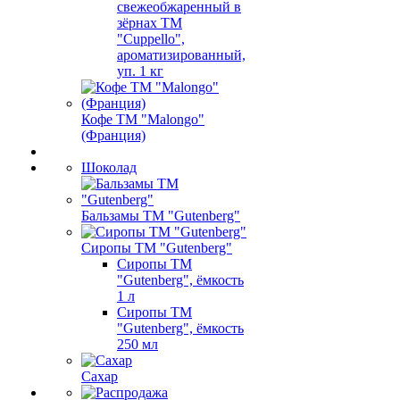
свежеобжаренный в
зёрнах ТМ
"Cuppello",
ароматизированный,
уп. 1 кг
Кофе ТМ "Malongo"
(Франция)
Шоколад
Бальзамы ТМ "Gutenberg"
Сиропы ТМ "Gutenberg"
Сиропы ТМ
"Gutenberg", ёмкость
1 л
Сиропы ТМ
"Gutenberg", ёмкость
250 мл
Сахар