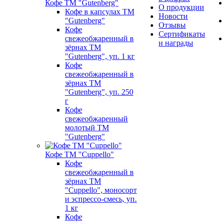
Кофе ТМ "Gutenberg"
О продукции
Кофе в капсулах ТМ
Новости
"Gutenberg"
Отзывы
Кофе
Сертификаты
свежеобжаренный в
и награды
зёрнах ТМ
"Gutenberg", уп. 1 кг
Кофе
свежеобжаренный в
зёрнах ТМ
"Gutenberg", уп. 250
г
Кофе
свежеобжаренный
молотый ТМ
"Gutenberg"
Кофе ТМ "Cuppello"
Кофе
свежеобжаренный в
зёрнах ТМ
"Cuppello", моносорт
и эспрессо-смесь, уп.
1 кг
Кофе