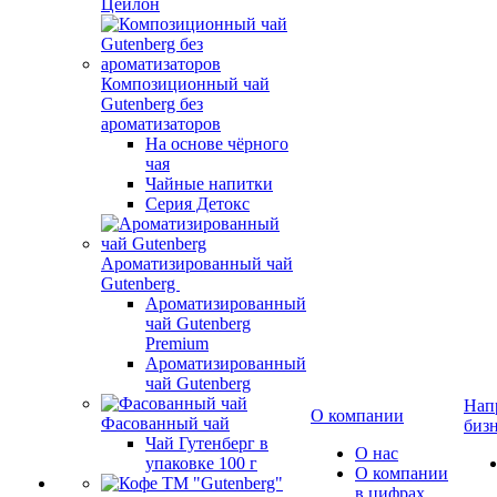
Цейлон
Композиционный чай
Gutenberg без
ароматизаторов
На основе чёрного
чая
Чайные напитки
Серия Детокс
Ароматизированный чай
Gutenberg
Ароматизированный
чай Gutenberg
Premium
Ароматизированный
чай Gutenberg
Нап
О компании
Фасованный чай
биз
Чай Гутенберг в
О нас
упаковке 100 г
О компании
в цифрах