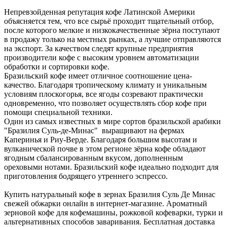
Непревзойденная репутация кофе Латинской Америки
объясняется тем, что все сырьё проходит тщательный отбор,
после которого мелкие и низкокачественные зёрна поступают
в продажу только на местных рынках, а лучшие отправляются
на экспорт. За качеством следят крупные предприятия
производители кофе с высоким уровнем автоматизации
обработки и сортировки кофе.
Бразильский кофе имеет отличное соотношение цена-
качество. Благодаря тропическому климату и уникальным
условиям плоскогорья, все ягоды созревают практически
одновременно, что позволяет осуществлять сбор кофе при
помощи специальной техники.
Один из самых известных в мире сортов бразильской арабики
"Бразилия Суль-де-Минас" выращивают на фермах
Каперинья и Риу-Верде. Благодаря большим высотам и
вулканической почве в этом регионе зёрна кофе обладают
ягодным сбалансированным вкусом, дополненным
ореховыми нотами. Бразильский кофе идеально подходит для
приготовления бодрящего утреннего эспрессо.
Купить натуральный кофе в зернах Бразилия Суль Де Минас
свежей обжарки онлайн в интернет-магазине. Ароматный
зерновой кофе для кофемашины, рожковой кофеварки, турки и
альтернативных способов заваривания. Бесплатная доставка