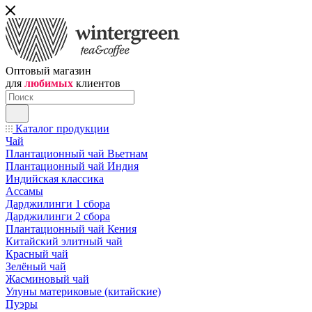
Оптовый магазин
для
любимых
клиентов
Каталог продукции
Чай
Плантационный чай Вьетнам
Плантационный чай Индия
Индийская классика
Ассамы
Дарджилинги 1 сбора
Дарджилинги 2 сбора
Плантационный чай Кения
Китайский элитный чай
Красный чай
Зелёный чай
Жасминовый чай
Улуны материковые (китайские)
Пуэры