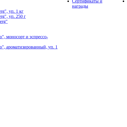
Сертификаты и
награды
g", уп. 1 кг
g", уп. 250 г
erg"
", моносорт и эспрессо-
", ароматизированный, уп. 1