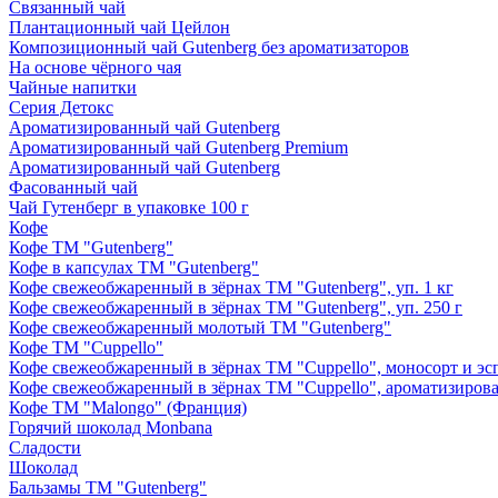
Связанный чай
Плантационный чай Цейлон
Композиционный чай Gutenberg без ароматизаторов
На основе чёрного чая
Чайные напитки
Серия Детокс
Ароматизированный чай Gutenberg
Ароматизированный чай Gutenberg Premium
Ароматизированный чай Gutenberg
Фасованный чай
Чай Гутенберг в упаковке 100 г
Кофе
Кофе ТМ "Gutenberg"
Кофе в капсулах ТМ "Gutenberg"
Кофе свежеобжаренный в зёрнах ТМ "Gutenberg", уп. 1 кг
Кофе свежеобжаренный в зёрнах ТМ "Gutenberg", уп. 250 г
Кофе свежеобжаренный молотый ТМ "Gutenberg"
Кофе ТМ "Cuppello"
Кофе свежеобжаренный в зёрнах ТМ "Cuppello", моносорт и эспр
Кофе свежеобжаренный в зёрнах ТМ "Cuppello", ароматизирова
Кофе ТМ "Malongo" (Франция)
Горячий шоколад Monbana
Сладости
Шоколад
Бальзамы ТМ "Gutenberg"