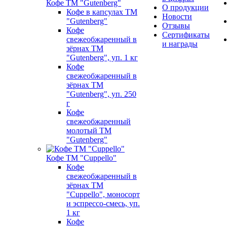
Кофе ТМ "Gutenberg"
О продукции
Кофе в капсулах ТМ
Новости
"Gutenberg"
Отзывы
Кофе
Сертификаты
свежеобжаренный в
и награды
зёрнах ТМ
"Gutenberg", уп. 1 кг
Кофе
свежеобжаренный в
зёрнах ТМ
"Gutenberg", уп. 250
г
Кофе
свежеобжаренный
молотый ТМ
"Gutenberg"
Кофе ТМ "Cuppello"
Кофе
свежеобжаренный в
зёрнах ТМ
"Cuppello", моносорт
и эспрессо-смесь, уп.
1 кг
Кофе