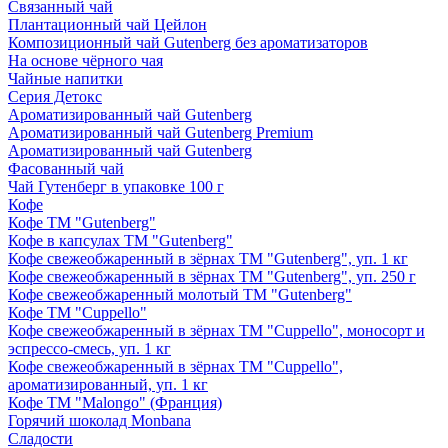
Связанный чай
Плантационный чай Цейлон
Композиционный чай Gutenberg без ароматизаторов
На основе чёрного чая
Чайные напитки
Серия Детокс
Ароматизированный чай Gutenberg
Ароматизированный чай Gutenberg Premium
Ароматизированный чай Gutenberg
Фасованный чай
Чай Гутенберг в упаковке 100 г
Кофе
Кофе ТМ "Gutenberg"
Кофе в капсулах ТМ "Gutenberg"
Кофе свежеобжаренный в зёрнах ТМ "Gutenberg", уп. 1 кг
Кофе свежеобжаренный в зёрнах ТМ "Gutenberg", уп. 250 г
Кофе свежеобжаренный молотый ТМ "Gutenberg"
Кофе ТМ "Cuppello"
Кофе свежеобжаренный в зёрнах ТМ "Cuppello", моносорт и
эспрессо-смесь, уп. 1 кг
Кофе свежеобжаренный в зёрнах ТМ "Cuppello",
ароматизированный, уп. 1 кг
Кофе ТМ "Malongo" (Франция)
Горячий шоколад Monbana
Сладости