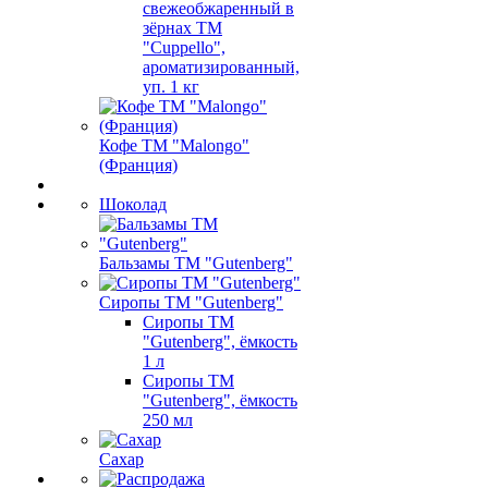
свежеобжаренный в
зёрнах ТМ
"Cuppello",
ароматизированный,
уп. 1 кг
Кофе ТМ "Malongo"
(Франция)
Шоколад
Бальзамы ТМ "Gutenberg"
Сиропы ТМ "Gutenberg"
Сиропы ТМ
"Gutenberg", ёмкость
1 л
Сиропы ТМ
"Gutenberg", ёмкость
250 мл
Сахар