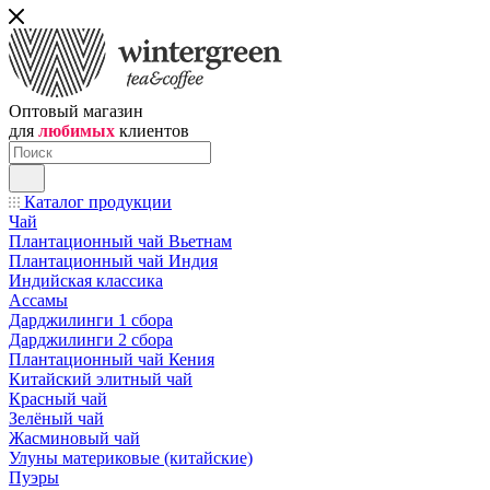
Оптовый магазин
для
любимых
клиентов
Каталог продукции
Чай
Плантационный чай Вьетнам
Плантационный чай Индия
Индийская классика
Ассамы
Дарджилинги 1 сбора
Дарджилинги 2 сбора
Плантационный чай Кения
Китайский элитный чай
Красный чай
Зелёный чай
Жасминовый чай
Улуны материковые (китайские)
Пуэры