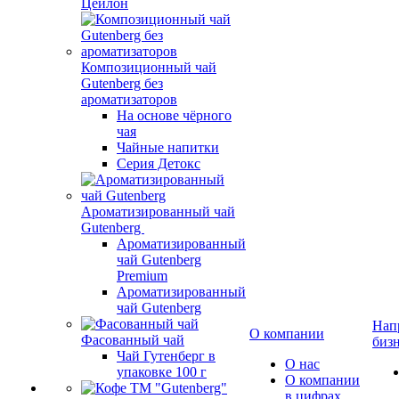
Цейлон
Композиционный чай
Gutenberg без
ароматизаторов
На основе чёрного
чая
Чайные напитки
Серия Детокс
Ароматизированный чай
Gutenberg
Ароматизированный
чай Gutenberg
Premium
Ароматизированный
чай Gutenberg
Нап
О компании
Фасованный чай
биз
Чай Гутенберг в
О нас
упаковке 100 г
О компании
в цифрах