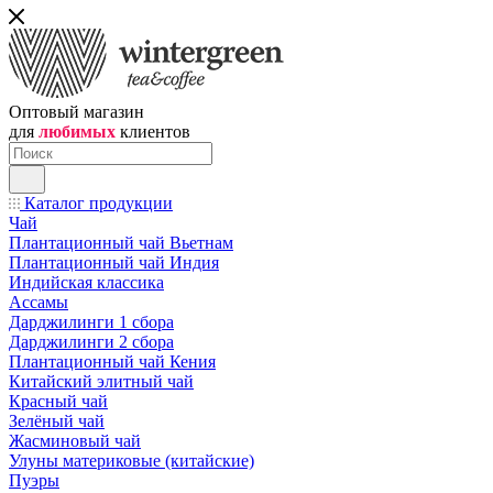
Оптовый магазин
для
любимых
клиентов
Каталог продукции
Чай
Плантационный чай Вьетнам
Плантационный чай Индия
Индийская классика
Ассамы
Дарджилинги 1 сбора
Дарджилинги 2 сбора
Плантационный чай Кения
Китайский элитный чай
Красный чай
Зелёный чай
Жасминовый чай
Улуны материковые (китайские)
Пуэры