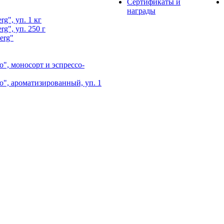
Сертификаты и
награды
g", уп. 1 кг
g", уп. 250 г
erg"
", моносорт и эспрессо-
", ароматизированный, уп. 1