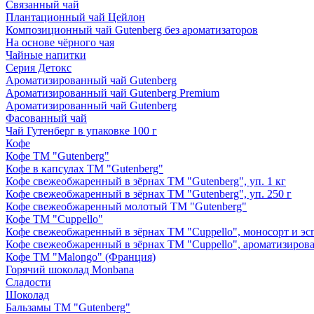
Связанный чай
Плантационный чай Цейлон
Композиционный чай Gutenberg без ароматизаторов
На основе чёрного чая
Чайные напитки
Серия Детокс
Ароматизированный чай Gutenberg
Ароматизированный чай Gutenberg Premium
Ароматизированный чай Gutenberg
Фасованный чай
Чай Гутенберг в упаковке 100 г
Кофе
Кофе ТМ "Gutenberg"
Кофе в капсулах ТМ "Gutenberg"
Кофе свежеобжаренный в зёрнах ТМ "Gutenberg", уп. 1 кг
Кофе свежеобжаренный в зёрнах ТМ "Gutenberg", уп. 250 г
Кофе свежеобжаренный молотый ТМ "Gutenberg"
Кофе ТМ "Cuppello"
Кофе свежеобжаренный в зёрнах ТМ "Cuppello", моносорт и эспр
Кофе свежеобжаренный в зёрнах ТМ "Cuppello", ароматизирова
Кофе ТМ "Malongo" (Франция)
Горячий шоколад Monbana
Сладости
Шоколад
Бальзамы ТМ "Gutenberg"