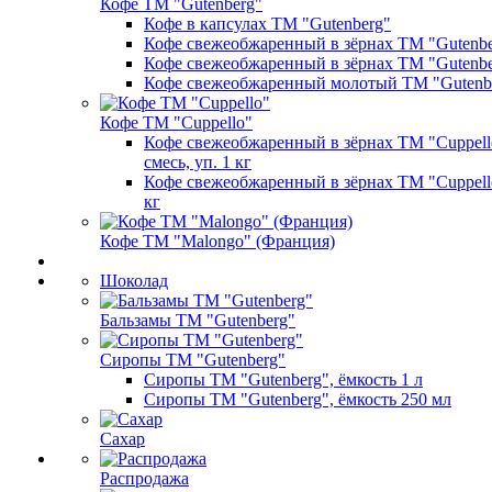
Кофе ТМ "Gutenberg"
Кофе в капсулах ТМ "Gutenberg"
Кофе свежеобжаренный в зёрнах ТМ "Gutenber
Кофе свежеобжаренный в зёрнах ТМ "Gutenber
Кофе свежеобжаренный молотый ТМ "Gutenb
Кофе ТМ "Cuppello"
Кофе свежеобжаренный в зёрнах ТМ "Cuppello
смесь, уп. 1 кг
Кофе свежеобжаренный в зёрнах ТМ "Cuppello
кг
Кофе ТМ "Malongo" (Франция)
Шоколад
Бальзамы ТМ "Gutenberg"
Сиропы ТМ "Gutenberg"
Сиропы ТМ "Gutenberg", ёмкость 1 л
Сиропы ТМ "Gutenberg", ёмкость 250 мл
Сахар
Распродажа