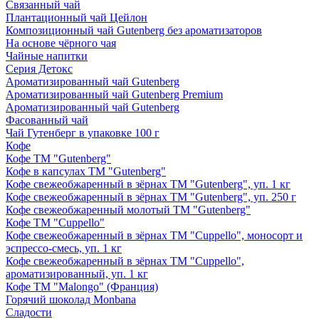
Связанный чай
Плантационный чай Цейлон
Композиционный чай Gutenberg без ароматизаторов
На основе чёрного чая
Чайные напитки
Серия Детокс
Ароматизированный чай Gutenberg
Ароматизированный чай Gutenberg Premium
Ароматизированный чай Gutenberg
Фасованный чай
Чай Гутенберг в упаковке 100 г
Кофе
Кофе ТМ "Gutenberg"
Кофе в капсулах ТМ "Gutenberg"
Кофе свежеобжаренный в зёрнах ТМ "Gutenberg", уп. 1 кг
Кофе свежеобжаренный в зёрнах ТМ "Gutenberg", уп. 250 г
Кофе свежеобжаренный молотый ТМ "Gutenberg"
Кофе ТМ "Cuppello"
Кофе свежеобжаренный в зёрнах ТМ "Cuppello", моносорт и
эспрессо-смесь, уп. 1 кг
Кофе свежеобжаренный в зёрнах ТМ "Cuppello",
ароматизированный, уп. 1 кг
Кофе ТМ "Malongo" (Франция)
Горячий шоколад Monbana
Сладости