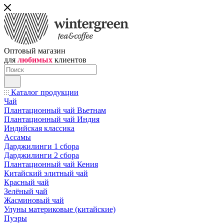
Оптовый магазин
для
любимых
клиентов
Каталог продукции
Чай
Плантационный чай Вьетнам
Плантационный чай Индия
Индийская классика
Ассамы
Дарджилинги 1 сбора
Дарджилинги 2 сбора
Плантационный чай Кения
Китайский элитный чай
Красный чай
Зелёный чай
Жасминовый чай
Улуны материковые (китайские)
Пуэры