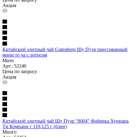
Акция
Китайский элитный чай Gutenberg Шу Пуэр прессованный
мини то ча с лотосом
Мало
Арт.: 52240
Цена по запросу
Акция
Китайский элитный чай Шу Пуэр "8004" Фабрика Хуннань
Ти Компани г 110-125 г (блин)
Много