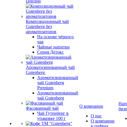
Цейлон
Композиционный чай
Gutenberg без
ароматизаторов
На основе чёрного
чая
Чайные напитки
Серия Детокс
Ароматизированный чай
Gutenberg
Ароматизированный
чай Gutenberg
Premium
Ароматизированный
чай Gutenberg
Нап
О компании
Фасованный чай
биз
Чай Гутенберг в
О нас
упаковке 100 г
О компании
в цифрах