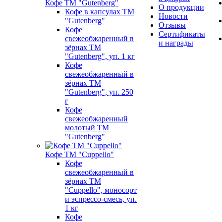
Кофе ТМ "Gutenberg"
О продукции
Кофе в капсулах ТМ
Новости
"Gutenberg"
Отзывы
Кофе
Сертификаты
свежеобжаренный в
и награды
зёрнах ТМ
"Gutenberg", уп. 1 кг
Кофе
свежеобжаренный в
зёрнах ТМ
"Gutenberg", уп. 250
г
Кофе
свежеобжаренный
молотый ТМ
"Gutenberg"
Кофе ТМ "Cuppello"
Кофе
свежеобжаренный в
зёрнах ТМ
"Cuppello", моносорт
и эспрессо-смесь, уп.
1 кг
Кофе