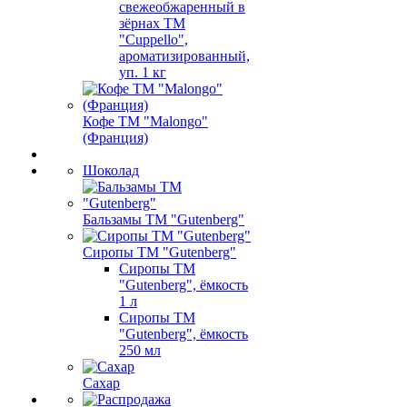
свежеобжаренный в
зёрнах ТМ
"Cuppello",
ароматизированный,
уп. 1 кг
Кофе ТМ "Malongo"
(Франция)
Шоколад
Бальзамы ТМ "Gutenberg"
Сиропы ТМ "Gutenberg"
Сиропы ТМ
"Gutenberg", ёмкость
1 л
Сиропы ТМ
"Gutenberg", ёмкость
250 мл
Сахар