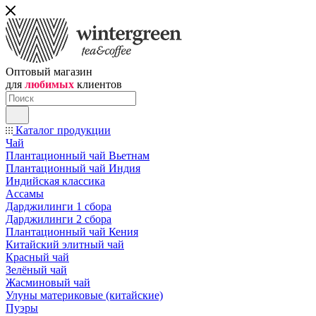
Оптовый магазин
для
любимых
клиентов
Каталог продукции
Чай
Плантационный чай Вьетнам
Плантационный чай Индия
Индийская классика
Ассамы
Дарджилинги 1 сбора
Дарджилинги 2 сбора
Плантационный чай Кения
Китайский элитный чай
Красный чай
Зелёный чай
Жасминовый чай
Улуны материковые (китайские)
Пуэры