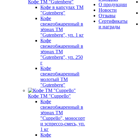
Кофе ТМ "Gutenberg"
О продукции
Кофе в капсулах ТМ
Новости
"Gutenberg"
Отзывы
Кофе
Сертификаты
свежеобжаренный в
и награды
зёрнах ТМ
"Gutenberg", уп. 1 кг
Кофе
свежеобжаренный в
зёрнах ТМ
"Gutenberg", уп. 250
г
Кофе
свежеобжаренный
молотый ТМ
"Gutenberg"
Кофе ТМ "Cuppello"
Кофе
свежеобжаренный в
зёрнах ТМ
"Cuppello", моносорт
и эспрессо-смесь, уп.
1 кг
Кофе