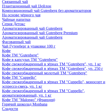
Связанный чай
Плантационный чай Цейлон
Композиционный чай Gutenberg без ароматизаторов
На основе чёрного чая
Чайные напитки
Серия Детокс
Ароматизированный чай Gutenberg
Ароматизированный чай Gutenberg Premium
Ароматизированный чай Gutenberg
Фасованный чай
Чай Гутенберг в упаковке 100 г
Кофе
Кофе ТМ "Gutenberg"
Кофе в капсулах ТМ "Gutenberg"
Кофе свежеобжаренный в зёрнах ТМ "Gutenberg", уп. 1 кг
Кофе свежеобжаренный в зёрнах ТМ "Gutenberg", уп. 250 г
Кофе свежеобжаренный молотый ТМ "Gutenberg"
Кофе ТМ "Cuppello"
Кофе свежеобжаренный в зёрнах ТМ "Cuppello", моносорт и
эспрессо-смесь, уп. 1 кг
Кофе свежеобжаренный в зёрнах ТМ "Cuppello",
ароматизированный, уп. 1 кг
Кофе ТМ "Malongo" (Франция)
Горячий шоколад Monbana
Сладости