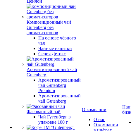
Цейлон
Композиционный чай
Gutenberg без
ароматизаторов
На основе чёрного
чая
Чайные напитки
Серия Детокс
Ароматизированный чай
Gutenberg
Ароматизированный
чай Gutenberg
Premium
Ароматизированный
чай Gutenberg
Нап
О компании
Фасованный чай
биз
Чай Гутенберг в
О нас
упаковке 100 г
О компании
в цифрах