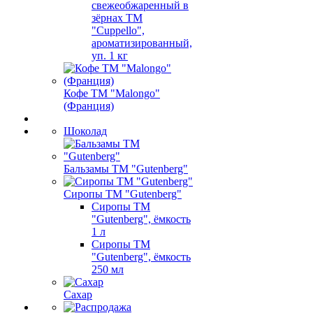
свежеобжаренный в
зёрнах ТМ
"Cuppello",
ароматизированный,
уп. 1 кг
Кофе ТМ "Malongo"
(Франция)
Шоколад
Бальзамы ТМ "Gutenberg"
Сиропы ТМ "Gutenberg"
Сиропы ТМ
"Gutenberg", ёмкость
1 л
Сиропы ТМ
"Gutenberg", ёмкость
250 мл
Сахар