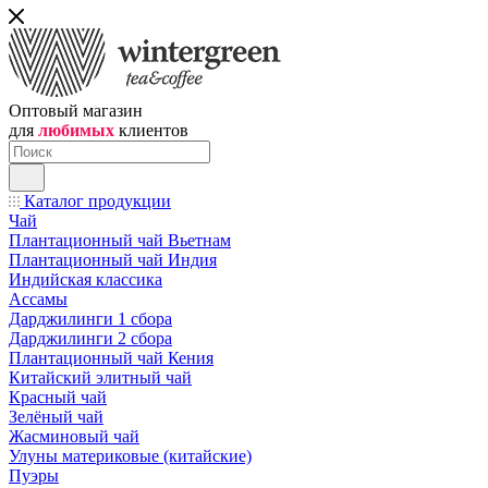
Оптовый магазин
для
любимых
клиентов
Каталог продукции
Чай
Плантационный чай Вьетнам
Плантационный чай Индия
Индийская классика
Ассамы
Дарджилинги 1 сбора
Дарджилинги 2 сбора
Плантационный чай Кения
Китайский элитный чай
Красный чай
Зелёный чай
Жасминовый чай
Улуны материковые (китайские)
Пуэры