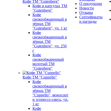
Кофе ТМ "Gutenberg"
О продукции
Кофе в капсулах ТМ
Новости
"Gutenberg"
Отзывы
Кофе
Сертификаты
свежеобжаренный в
и награды
зёрнах ТМ
"Gutenberg", уп. 1 кг
Кофе
свежеобжаренный в
зёрнах ТМ
"Gutenberg", уп. 250
г
Кофе
свежеобжаренный
молотый ТМ
"Gutenberg"
Кофе ТМ "Cuppello"
Кофе
свежеобжаренный в
зёрнах ТМ
"Cuppello", моносорт
и эспрессо-смесь, уп.
1 кг
Кофе