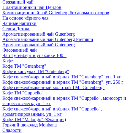
Связанный чай
Плантационный чай Цейлон
Композиционный чай Gutenberg без ароматизаторов
На основе чёрного чая
Чайные напитки
Серия Детокс
Ароматизированный чай Gutenberg
Ароматизированный чай Gutenberg Premium
Ароматизированный чай Gutenberg
Фасованный чай
Чай Гутенберг в упаковке 100 г
Кофе
Кофе ТМ "Gutenberg"
Кофе в капсулах ТМ "Gutenberg"
Кофе свежеобжаренный в зёрнах ТМ "Gutenberg", уп. 1 кг
Кофе свежеобжаренный в зёрнах ТМ "Gutenberg", уп. 250 г
Кофе свежеобжаренный молотый ТМ "Gutenberg"
Кофе ТМ "Cuppello"
Кофе свежеобжаренный в зёрнах ТМ "Cuppello", моносорт и
эспрессо-смесь, уп. 1 кг
Кофе свежеобжаренный в зёрнах ТМ "Cuppello",
ароматизированный, уп. 1 кг
Кофе ТМ "Malongo" (Франция)
Горячий шоколад Monbana
Сладости