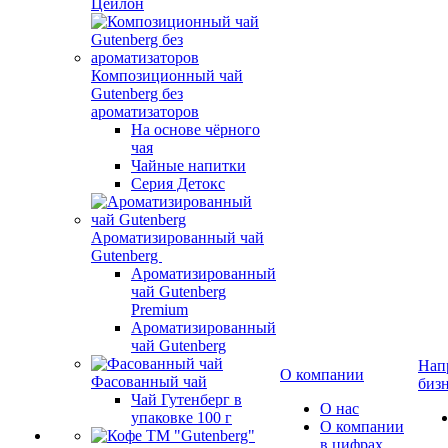
Цейлон
Композиционный чай
Gutenberg без
ароматизаторов
На основе чёрного
чая
Чайные напитки
Серия Детокс
Ароматизированный чай
Gutenberg
Ароматизированный
чай Gutenberg
Premium
Ароматизированный
чай Gutenberg
Нап
О компании
Фасованный чай
биз
Чай Гутенберг в
О нас
упаковке 100 г
О компании
в цифрах