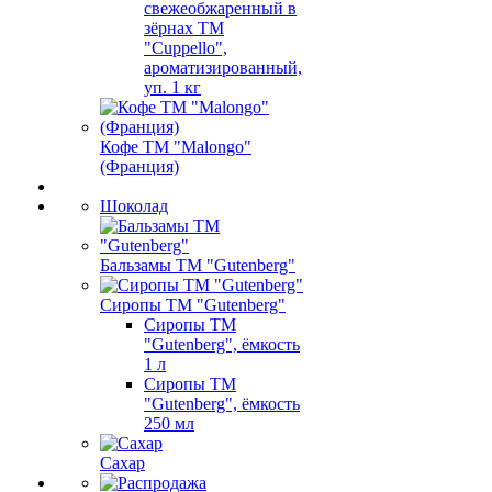
свежеобжаренный в
зёрнах ТМ
"Cuppello",
ароматизированный,
уп. 1 кг
Кофе ТМ "Malongo"
(Франция)
Шоколад
Бальзамы ТМ "Gutenberg"
Сиропы ТМ "Gutenberg"
Сиропы ТМ
"Gutenberg", ёмкость
1 л
Сиропы ТМ
"Gutenberg", ёмкость
250 мл
Сахар