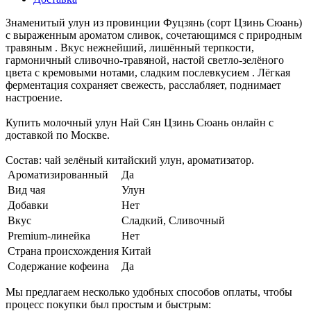
Знаменитый улун из провинции Фуцзянь (сорт Цзинь Сюань)
с выраженным ароматом сливок, сочетающимся с природным
травяным . Вкус нежнейший, лишённый терпкости,
гармоничный сливочно-травяной, настой светло-зелёного
цвета с кремовыми нотами, сладким послевкусием . Лёгкая
ферментация сохраняет свежесть, расслабляет, поднимает
настроение.
Купить молочный улун Най Сян Цзинь Сюань онлайн с
доставкой по Москве.
Состав: чай зелёный китайский улун, ароматизатор.
Ароматизированный
Да
Вид чая
Улун
Добавки
Нет
Вкус
Сладкий, Сливочный
Premium-линейка
Нет
Страна происхождения
Китай
Содержание кофеина
Да
Мы предлагаем несколько удобных способов оплаты, чтобы
процесс покупки был простым и быстрым: