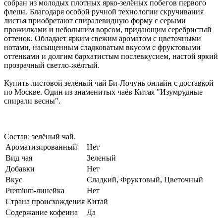
собран из молодых плотных ярко-зелёных побегов первого
флеша. Благодаря особой ручной технологии скручивания
листья приобретают спиралевидную форму с серыми
прожилками и небольшим ворсом, придающим серебристый
оттенок. Обладает ярким свежим ароматом с цветочными
нотами, насыщенным сладковатым вкусом с фруктовыми
оттенками и долгим бархатистым послевкусием, настой яркий
прозрачный светло-жёлтый.
Купить листовой зелёный чай Би-Лочунь онлайн с доставкой
по Москве. Один из знаменитых чаёв Китая "Изумрудные
спирали весны".
Состав: зелёный чай.
Ароматизированный
Нет
Вид чая
Зеленый
Добавки
Нет
Вкус
Сладкий, Фруктовый, Цветочный
Premium-линейка
Нет
Страна происхождения
Китай
Содержание кофеина
Да