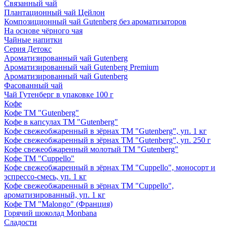
Связанный чай
Плантационный чай Цейлон
Композиционный чай Gutenberg без ароматизаторов
На основе чёрного чая
Чайные напитки
Серия Детокс
Ароматизированный чай Gutenberg
Ароматизированный чай Gutenberg Premium
Ароматизированный чай Gutenberg
Фасованный чай
Чай Гутенберг в упаковке 100 г
Кофе
Кофе ТМ "Gutenberg"
Кофе в капсулах ТМ "Gutenberg"
Кофе свежеобжаренный в зёрнах ТМ "Gutenberg", уп. 1 кг
Кофе свежеобжаренный в зёрнах ТМ "Gutenberg", уп. 250 г
Кофе свежеобжаренный молотый ТМ "Gutenberg"
Кофе ТМ "Cuppello"
Кофе свежеобжаренный в зёрнах ТМ "Cuppello", моносорт и
эспрессо-смесь, уп. 1 кг
Кофе свежеобжаренный в зёрнах ТМ "Cuppello",
ароматизированный, уп. 1 кг
Кофе ТМ "Malongo" (Франция)
Горячий шоколад Monbana
Сладости