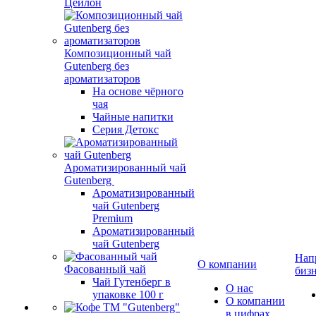
Цейлон
Композиционный чай
Gutenberg без
ароматизаторов
На основе чёрного
чая
Чайные напитки
Серия Детокс
Ароматизированный чай
Gutenberg
Ароматизированный
чай Gutenberg
Premium
Ароматизированный
чай Gutenberg
Нап
О компании
Фасованный чай
биз
Чай Гутенберг в
О нас
упаковке 100 г
О компании
в цифрах