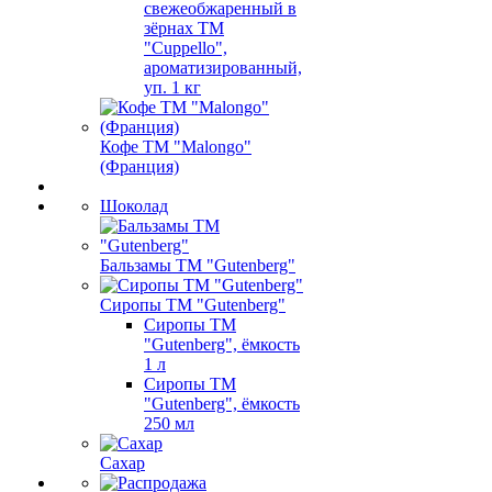
свежеобжаренный в
зёрнах ТМ
"Cuppello",
ароматизированный,
уп. 1 кг
Кофе ТМ "Malongo"
(Франция)
Шоколад
Бальзамы ТМ "Gutenberg"
Сиропы ТМ "Gutenberg"
Сиропы ТМ
"Gutenberg", ёмкость
1 л
Сиропы ТМ
"Gutenberg", ёмкость
250 мл
Сахар