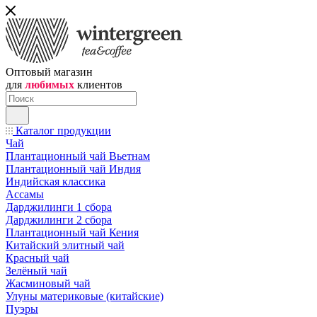
Оптовый магазин
для
любимых
клиентов
Каталог продукции
Чай
Плантационный чай Вьетнам
Плантационный чай Индия
Индийская классика
Ассамы
Дарджилинги 1 сбора
Дарджилинги 2 сбора
Плантационный чай Кения
Китайский элитный чай
Красный чай
Зелёный чай
Жасминовый чай
Улуны материковые (китайские)
Пуэры