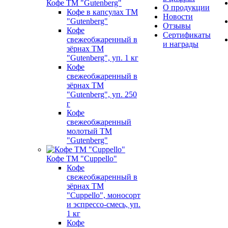
Кофе ТМ "Gutenberg"
О продукции
Кофе в капсулах ТМ
Новости
"Gutenberg"
Отзывы
Кофе
Сертификаты
свежеобжаренный в
и награды
зёрнах ТМ
"Gutenberg", уп. 1 кг
Кофе
свежеобжаренный в
зёрнах ТМ
"Gutenberg", уп. 250
г
Кофе
свежеобжаренный
молотый ТМ
"Gutenberg"
Кофе ТМ "Cuppello"
Кофе
свежеобжаренный в
зёрнах ТМ
"Cuppello", моносорт
и эспрессо-смесь, уп.
1 кг
Кофе