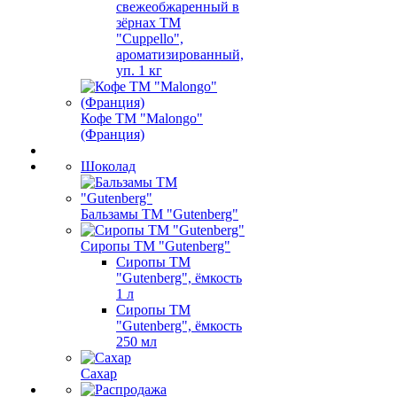
свежеобжаренный в
зёрнах ТМ
"Cuppello",
ароматизированный,
уп. 1 кг
Кофе ТМ "Malongo"
(Франция)
Шоколад
Бальзамы ТМ "Gutenberg"
Сиропы ТМ "Gutenberg"
Сиропы ТМ
"Gutenberg", ёмкость
1 л
Сиропы ТМ
"Gutenberg", ёмкость
250 мл
Сахар