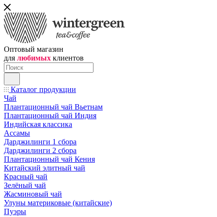
Оптовый магазин
для
любимых
клиентов
Каталог продукции
Чай
Плантационный чай Вьетнам
Плантационный чай Индия
Индийская классика
Ассамы
Дарджилинги 1 сбора
Дарджилинги 2 сбора
Плантационный чай Кения
Китайский элитный чай
Красный чай
Зелёный чай
Жасминовый чай
Улуны материковые (китайские)
Пуэры