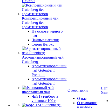
Цейлон
Композиционный чай
Gutenberg без
ароматизаторов
На основе чёрного
чая
Чайные напитки
Серия Детокс
Ароматизированный чай
Gutenberg
Ароматизированный
чай Gutenberg
Premium
Ароматизированный
чай Gutenberg
Нап
О компании
Фасованный чай
биз
Чай Гутенберг в
О нас
упаковке 100 г
О компании
в цифрах