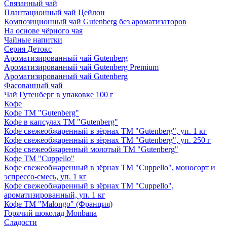
Связанный чай
Плантационный чай Цейлон
Композиционный чай Gutenberg без ароматизаторов
На основе чёрного чая
Чайные напитки
Серия Детокс
Ароматизированный чай Gutenberg
Ароматизированный чай Gutenberg Premium
Ароматизированный чай Gutenberg
Фасованный чай
Чай Гутенберг в упаковке 100 г
Кофе
Кофе ТМ "Gutenberg"
Кофе в капсулах ТМ "Gutenberg"
Кофе свежеобжаренный в зёрнах ТМ "Gutenberg", уп. 1 кг
Кофе свежеобжаренный в зёрнах ТМ "Gutenberg", уп. 250 г
Кофе свежеобжаренный молотый ТМ "Gutenberg"
Кофе ТМ "Cuppello"
Кофе свежеобжаренный в зёрнах ТМ "Cuppello", моносорт и
эспрессо-смесь, уп. 1 кг
Кофе свежеобжаренный в зёрнах ТМ "Cuppello",
ароматизированный, уп. 1 кг
Кофе ТМ "Malongo" (Франция)
Горячий шоколад Monbana
Сладости