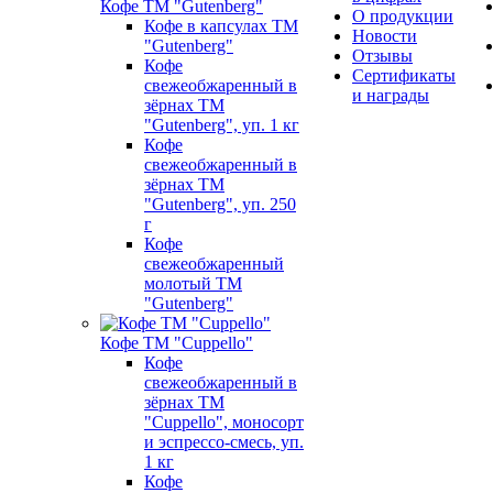
Кофе ТМ "Gutenberg"
О продукции
Кофе в капсулах ТМ
Новости
"Gutenberg"
Отзывы
Кофе
Сертификаты
свежеобжаренный в
и награды
зёрнах ТМ
"Gutenberg", уп. 1 кг
Кофе
свежеобжаренный в
зёрнах ТМ
"Gutenberg", уп. 250
г
Кофе
свежеобжаренный
молотый ТМ
"Gutenberg"
Кофе ТМ "Cuppello"
Кофе
свежеобжаренный в
зёрнах ТМ
"Cuppello", моносорт
и эспрессо-смесь, уп.
1 кг
Кофе